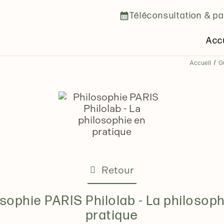
Téléconsultation & pa
calendar_month
Acc
Accueil
G
Retour
osophie PARIS Philolab - La philosoph
pratique