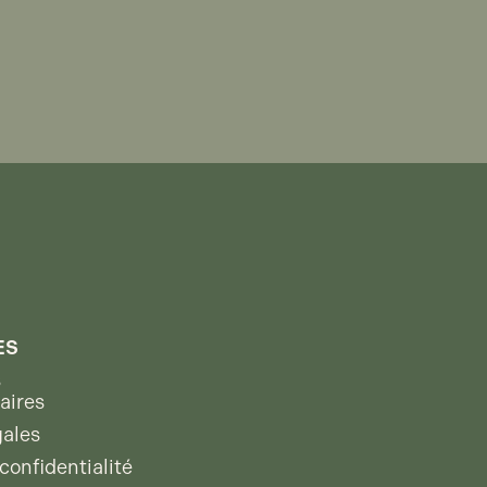
ES
s
aires
gales
confidentialité