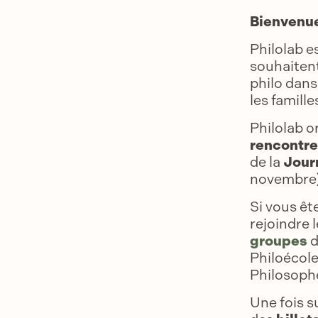
Bienvenue 
Philolab e
souhaiten
philo dans 
les famille
Philolab o
rencontre
de la
Jour
novembre)
Si vous êt
rejoindre 
groupes
d
Philoécole
Philosoph
Une fois s