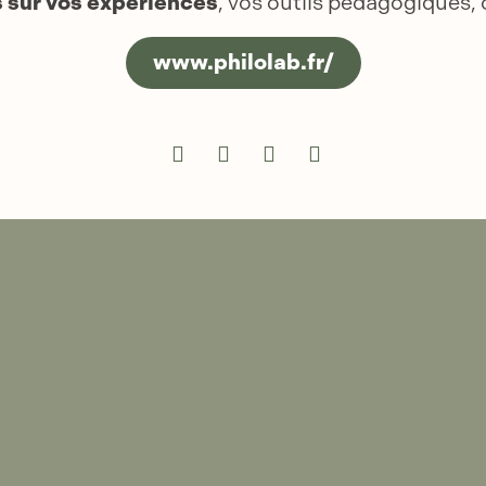
s sur vos expériences
, vos outils pédagogiques, 
www.philolab.fr/