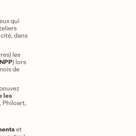
eux qui
teliers
 cité, dans
res) les
NPP
) lors
mois de
 pouvez
e les
 Philoart,
ments
et