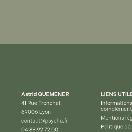
Astrid QUEMENER
LIENS UTIL
41 Rue Tronchet
Information
complément
69006 Lyon
Mentions lé
contact@psycha.fr
Politique de 
04 88 92 72 00