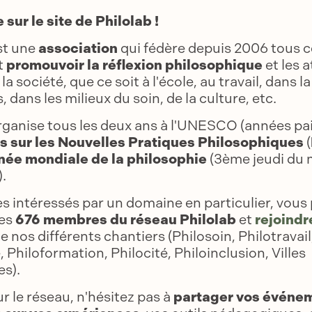
sur le site de Philolab !
st une
association
qui fédère depuis 2006 tous c
t
promouvoir la réflexion philosophique
et les a
la société, que ce soit à l'école, au travail, dans la
s, dans les milieux du soin, de la culture, etc.
rganise tous les deux ans à l'UNESCO (années pai
s sur les Nouvelles Pratiques Philosophiques
(
née mondiale de la philosophie
(3ème jeudi du 
.
es intéressés par un domaine en particulier, vous
les
676 membres du réseau Philolab
et
rejoindr
e nos différents chantiers (Philosoin, Philotravail,
, Philoformation, Philocité, Philoinclusion, Villes
es).
ur le réseau, n'hésitez pas à
partager vos événe